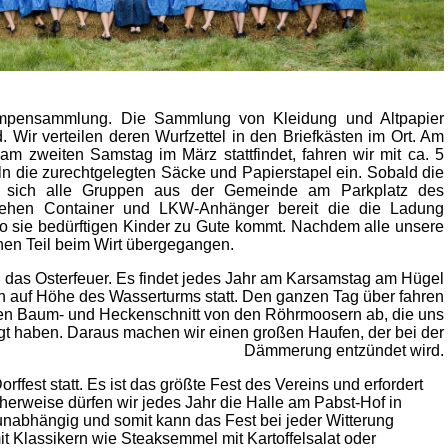
Lumpensammlung. Die Sammlung von Kleidung und Altpapier
. Wir verteilen deren Wurfzettel in den Briefkästen im Ort. Am
 zweiten Samstag im März stattfindet, fahren wir mit ca. 5
n die zurechtgelegten Säcke und Papierstapel ein. Sobald die
en sich alle Gruppen aus der Gemeinde am Parkplatz des
tehen Container und LKW-Anhänger bereit die die Ladung
 wo sie bedürftigen Kinder zu Gute kommt. Nachdem alle unsere
chen Teil beim Wirt übergegangen.
 das Osterfeuer. Es findet jedes Jahr am Karsamstag am Hügel
auf Höhe des Wasserturms statt. Den ganzen Tag über fahren
den Baum- und Heckenschnitt von den Röhrmoosern ab, die uns
igt haben. Daraus machen wir einen großen Haufen, der bei der
Dämmerung entzündet wird.
rffest statt. Es ist das größte Fest des Vereins und erfordert
cherweise dürfen wir jedes Jahr die Halle am Pabst-Hof in
unabhängig und somit kann das Fest bei jeder Witterung
mit Klassikern wie Steaksemmel mit Kartoffelsalat oder