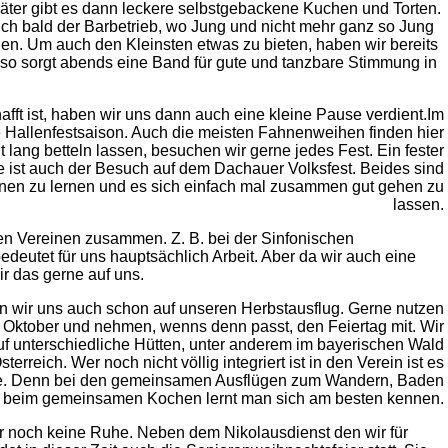
Später gibt es dann leckere selbstgebackene Kuchen und Torten.
uch bald der Barbetrieb, wo Jung und nicht mehr ganz so Jung
n. Um auch den Kleinsten etwas zu bieten, haben wir bereits
nso sorgt abends eine Band für gute und tanzbare Stimmung in
ft ist, haben wir uns dann auch eine kleine Pause verdient.Im
 Hallenfestsaison. Auch die meisten Fahnenweihen finden hier
cht lang betteln lassen, besuchen wir gerne jedes Fest. Ein fester
ist auch der Besuch auf dem Dachauer Volksfest. Beides sind
nnen zu lernen und es sich einfach mal zusammen gut gehen zu
lassen.
ren Vereinen zusammen. Z. B. bei der Sinfonischen
deutet für uns hauptsächlich Arbeit. Aber da wir auch eine
 das gerne auf uns.
 wir uns auch schon auf unseren Herbstausflug. Gerne nutzen
 Oktober und nehmen, wenns denn passt, den Feiertag mit. Wir
uf unterschiedliche Hütten, unter anderem im bayerischen Wald
rreich. Wer noch nicht völlig integriert ist in den Verein ist es
. Denn bei den gemeinsamen Ausflügen zum Wandern, Baden
r beim gemeinsamen Kochen lernt man sich am besten kennen.
wir noch keine Ruhe. Neben dem Nikolausdienst den wir für