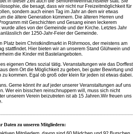
et in dieser Zeit auch die Seniorenweihnachtsfeier statt. Sie
ilosophie, die besagt, dass wir nicht nur Freizeitmöglichkeit für
llen, sondern auch einen Tag im Jahr an dem wir etwas
m die ältere Generation kümmern. Die älteren Herren und
Programm mit Geschichten und Gesang einen leckerem
wurde alles von der Gemeinde und der Kirche. Letztes Jahr
 anlässlich der 1250-Jahr-Feier der Gemeinde.
n Platz beim Christkindlmarkt in Röhrmoos, der meistens am
stattfindet. Hier bieten wir an unserem Stand Glühwein und
rheim die Kinder mit Bastelangeboten.
des eigenen Ortes sozial tätig. Veranstaltungen wie das Dorffest
aus dem Ort die Möglichkeit zu geben, bei guter Bewirtung und
u kommen. Egal ob groß oder klein für jeden ist etwas dabei.
ns. Gerne könnt ihr auf jeder unserer Veranstaltungen auf uns
 Wer ein bisschen reinschnuppern will, muss sich nicht
Alter unserem Verein beizutreten ist ab 15 Jahren.Wir freuen uns
e.
r Daten zu unseren Mitgliedern:
 aktiven Mitgliedern, davon sind 60 Mädchen und 92 Burschen.