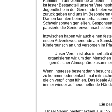
Familien in der Gemeinde anbieten, find
ist fester Bestandteil unserer Vereinsph
Jugendliche in der Gemeinde bieten wo
zurück geben und uns im Besonderen u
Damen konnten beim unterhaltsamen 
Schweinsbraten genießen. Gesponsert 
pausierte die Seniorenweihnachtsfeier
Inzwischen haben wir auch einen feste
ersten Adventswochenende am Samstag 
Kinderpunsch an und versorgen im Pfar
Unser Verein ist also innerhalb 
organisieren wir, um den Menschen 
gemütlicher Atmosphäre zusammen z
Wenn Interesse besteht dann besucht u
zu kommen oder einfach mal mitmachen.
gleich verpflichtet fühlen. Das ideale 
immer wieder auf neue helfende Händ
Ein paa
Unser Verein besteht aktuell aus 152